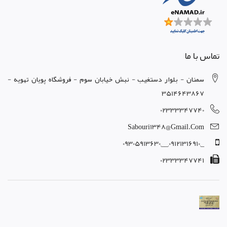
تماس با ما
سمنان - بلوار دستغيب - نبش خيابان سوم - فروشگاه پويان تهويه -
3514643867
02333347740
Sabouri1348@gmail.com
_,09121316910,__,09305913630
02333347741