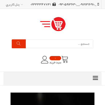
_,09121316910,__,09305913630
02333347741
پنل کاربري
0
سبد خرید