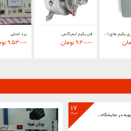
منبع انبساط سری پکیج های ایمرگاس
فن پکیج ایمرگاس
برد اصلی
9,400,000 تومان
9,530,000 تومان
17
مرداد
ویه در نمایشگاه...