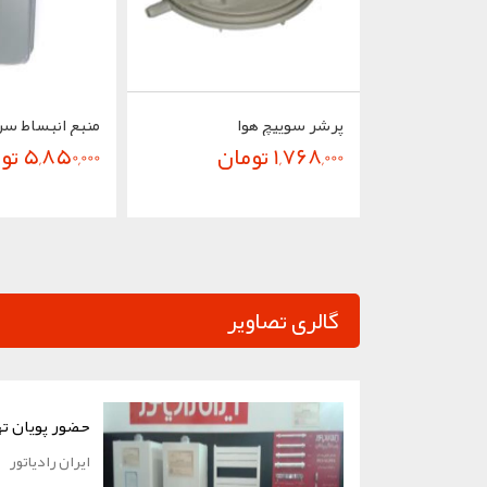
پرشر سوییچ هوا
1,768,000 تومان
5,850,000 تومان
گالری تصاویر
حضور پویان ته
ایران رادیاتور