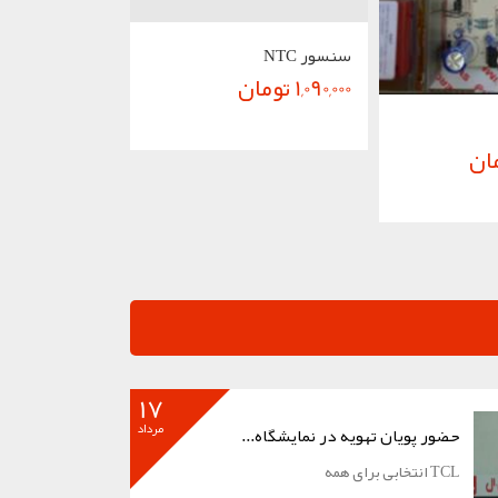
سنسور NTC
گروه سیم و جرق
1,090,000 تومان
1,250,000 تومان
17
مرداد
حضور پویان تهویه در نمایشگاه...
TCL انتخابی برای همه