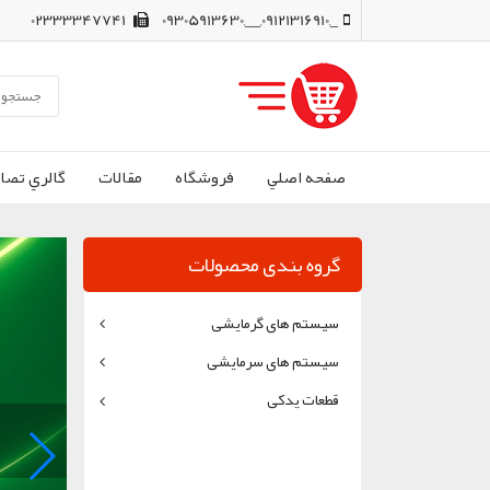
02333347741
_,09121316910,__,09305913630
صفحه اصلي
فروشگاه
مقالات
گالري تصاو
گروه بندی محصولات
سیستم های گرمایشی
سیستم های سرمایشی
قطعات یدکی
يه
لات برتر