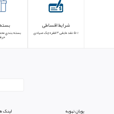
شرایط اقساطی
بسته 
50% نقد مابقی 3 فقره چک صیادی
بسته بندي محص
حرفه
پويان تهويه
لینک ه