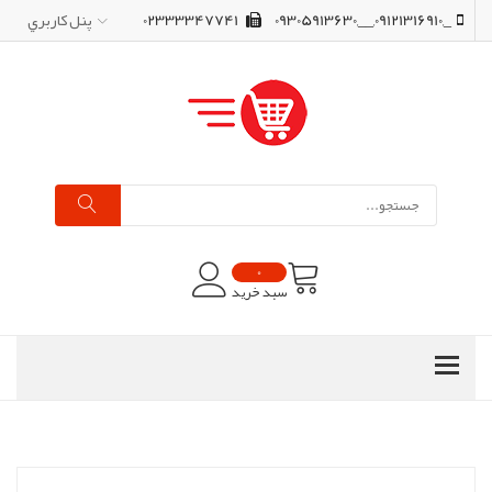
_,09121316910,__,09305913630
02333347741
پنل کاربري
0
سبد خرید