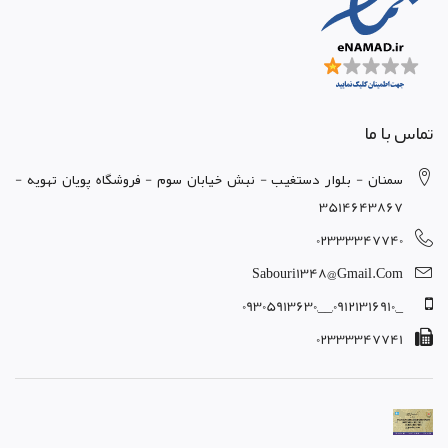
تماس با ما
سمنان - بلوار دستغيب - نبش خيابان سوم - فروشگاه پويان تهويه -
3514643867
02333347740
Sabouri1348@gmail.com
_,09121316910,__,09305913630
02333347741