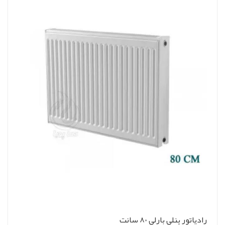
رادیاتور پنلی بارلی 80 سانت