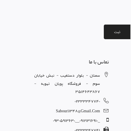
ثبت
تماس با ما
سمنان - بلوار دستغيب - نبش خيابان
سوم - فروشگاه پويان تهويه -
3514643867
02333347740
Sabouri1348@gmail.com
_,09121316910,__,09305913630
02333347741