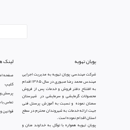
پويان تهويه
لینک ه
شرکت مهندسی پویان تهویه
به مدیریت اجرایی
صفحه اص
مهندس محمد رضا صبوری در سال 1385 اقدام
کليپ
به افتتاح دفتر فروش و خدمات پس از فروش
پرسش و 
محصولات گرمایشی و سرمایشی در شهرستان
تماس با م
سمنان نموده و نسبت به آموزش پرسنل فنی
جهت ارائه خدمات به شهروندان محترم در سطح
قوانين و
استان اقدام نموده است .
پویان تهویه همواره با توکل به خداوند منان و