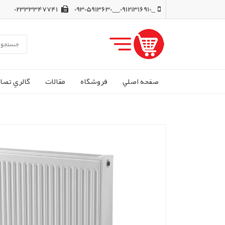
02333347741
_,09121316910,__,09305913630
صفحه اصلي
فروشگاه
مقالات
گالري تصاو