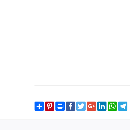
Share
Pinterest
Print
Facebook
Twitter
Google+
LinkedIn
WhatsA
T