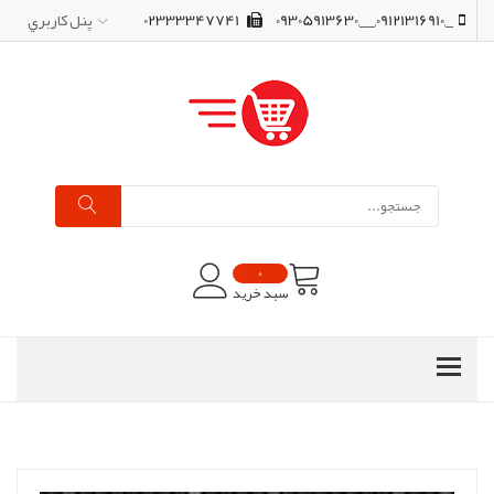
_,09121316910,__,09305913630
02333347741
پنل کاربري
0
سبد خرید