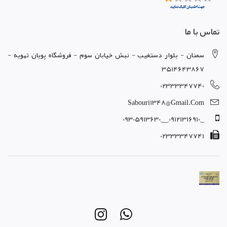
تماس با ما
سمنان - بلوار دستغيب - نبش خيابان سوم - فروشگاه پويان تهويه -
3514643867
02333347740
Sabouri1348@gmail.com
_,09121316910,__,09305913630
02333347741