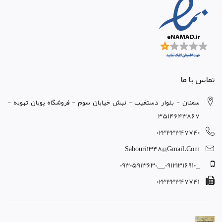
تماس با ما
سمنان - بلوار دستغيب - نبش خيابان سوم - فروشگاه پويان تهويه -
3514643867
02333347740
Sabouri1348@gmail.com
_,09121316910,__,09305913630
02333347741