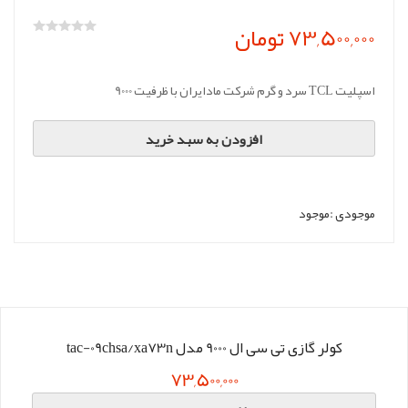
73,500,000 تومان
اسپلیت TCL سرد و گرم شرکت مادایران با ظرفیت 9000
افزودن به سبد خرید
موجودی :
موجود
کولر گازی تی سی ال 9000 مدل tac-09chsa/xa73n
73,500,000