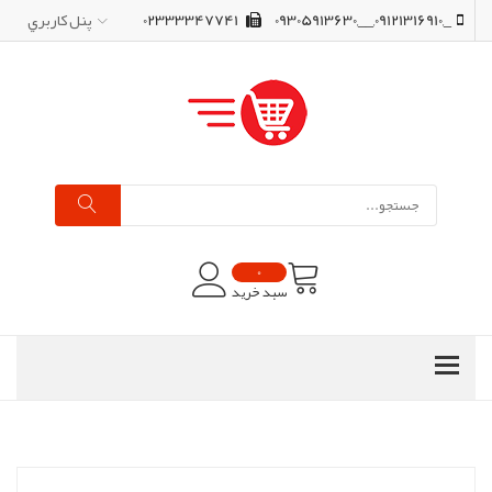
_,09121316910,__,09305913630
02333347741
پنل کاربري
0
سبد خرید