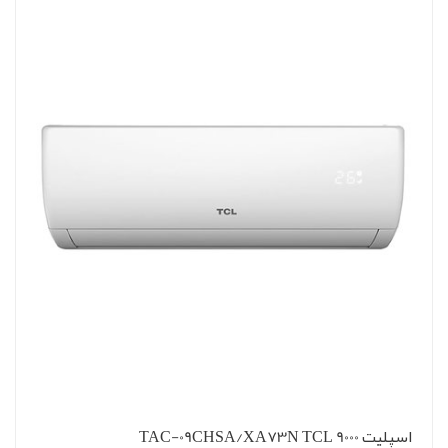
اسپلیت 9000 TAC-09CHSA/XA73N TCL