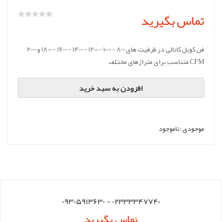
تماس بگیرید
فن کویل کانالی در ظرفیت های 800 - 1000 - 1200 - 1400 - 1600 - 1800 و 2000
CFM متناسب برای متراژهای مختلف
افزودن به سبد خرید
موجودی :
ناموجود
02333347740 - 09305913630
تماس بگیرید