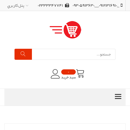
_,09121316910,__,09305913630
02333347741
پنل کاربري
0
سبد خرید