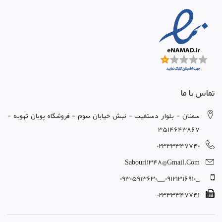
تماس با ما
سمنان - بلوار دستغيب - نبش خيابان سوم - فروشگاه پويان تهويه -
3514643867
02333347740
Sabouri1348@gmail.com
_,09121316910,__,09305913630
02333347741