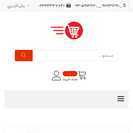
_,09121316910,__,09305913630
02333347741
پنل کاربري
0
سبد خرید