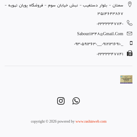
سمنان - بلوار دستغيب - نبش خيابان سوم - فروشگاه پويان تهويه -
3514643867
02333347740
Sabouri1348@gmail.com
_,09121316910,__,09305913630
02333347741
copyright © 2026 powered by
www.rashinweb.com