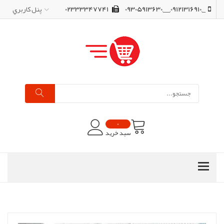
_,09121316910,__,09305913630
02333347741
پنل کاربري
0
سبد خرید