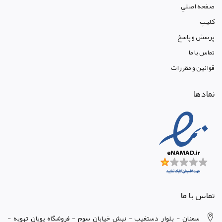
صفحه اصلي
کليپ
پرسش و پاسخ
تماس با ما
قوانين و مقررات
نمادها
تماس با ما
سمنان - بلوار دستغيب - نبش خيابان سوم - فروشگاه پويان تهويه -