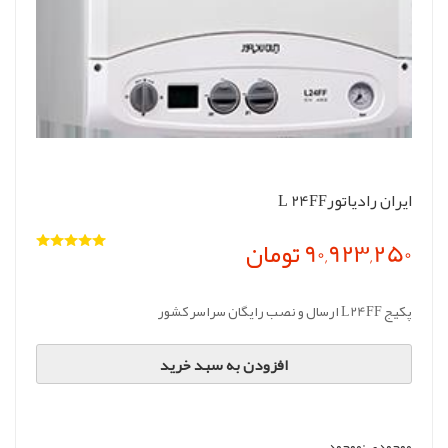
ایران رادیاتورL 24FF
90,923,250 تومان
پکیج L24FF ارسال و نصب رایگان سراسر کشور
افزودن به سبد خرید
موجودی :
موجود