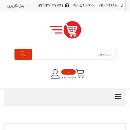
_,09121316910,__,09305913630
02333347741
پنل کاربري
0
سبد خرید