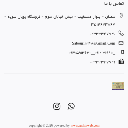
تماس با ما
سمنان - بلوار دستغيب - نبش خيابان سوم - فروشگاه پويان تهويه -
3514643867
02333347740
Sabouri1348@gmail.com
_,09121316910,__,09305913630
02333347741
copyright © 2026 powered by
www.rashinweb.com