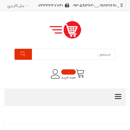
_,09121316910,__,09305913630
02333347741
پنل کاربري
0
سبد خرید