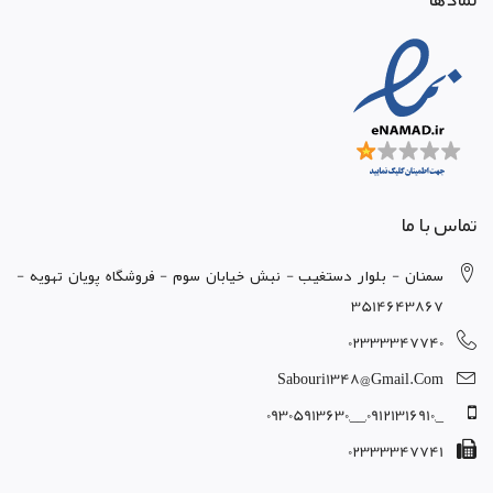
تماس با ما
سمنان - بلوار دستغيب - نبش خيابان سوم - فروشگاه پويان تهويه -
3514643867
02333347740
Sabouri1348@gmail.com
_,09121316910,__,09305913630
02333347741