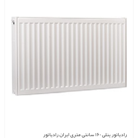
رادیاتور پنلی 160 سانتی متری ایران رادیاتور