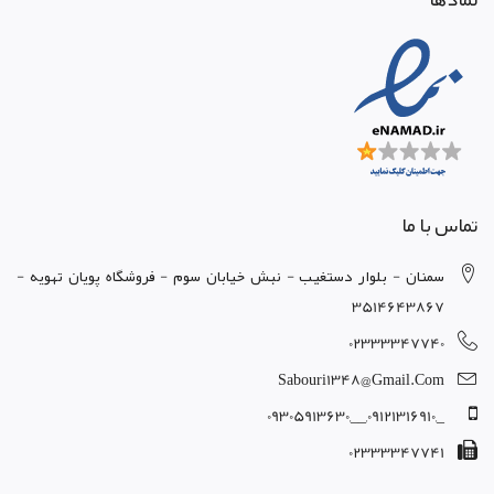
تماس با ما
سمنان - بلوار دستغيب - نبش خيابان سوم - فروشگاه پويان تهويه -
3514643867
02333347740
Sabouri1348@gmail.com
_,09121316910,__,09305913630
02333347741