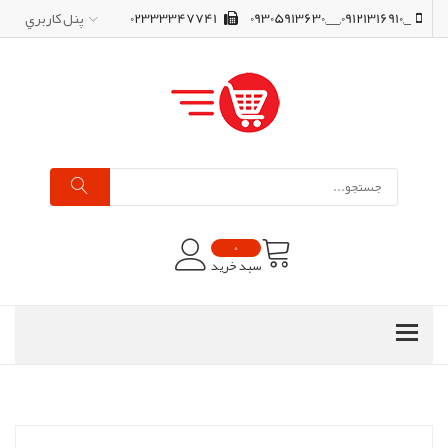
_,09121316910,__,09305913630
02333347741
پنل کاربري
0
سبد خرید