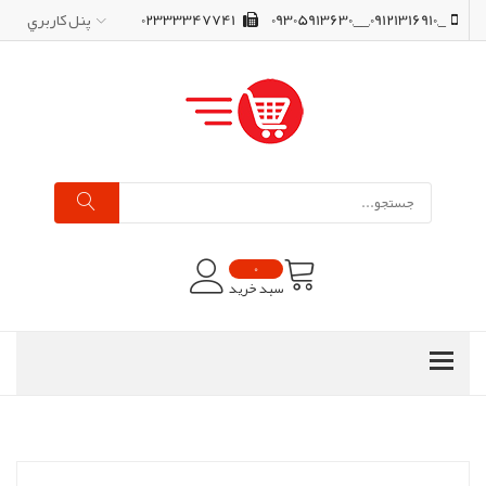
_,09121316910,__,09305913630
02333347741
پنل کاربري
0
سبد خرید