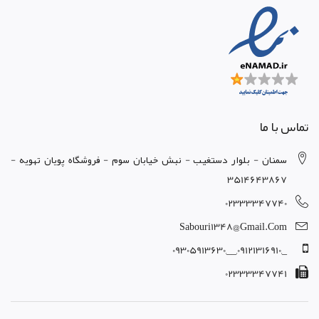
تماس با ما
سمنان - بلوار دستغيب - نبش خيابان سوم - فروشگاه پويان تهويه -
3514643867
02333347740
Sabouri1348@gmail.com
_,09121316910,__,09305913630
02333347741