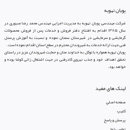
پويان تهويه
شرکت مهندسی پویان تهویه
به مدیریت اجرایی مهندس محمد رضا صبوری در
سال 1385 اقدام به افتتاح دفتر فروش و خدمات پس از فروش محصولات
گرمایشی و سرمایشی در شهرستان سمنان نموده و نسبت به آموزش پرسنل
فنی جهت ارائه خدمات به شهروندان محترم در سطح استان اقدام نموده است .
پویان تهویه همواره با توکل به خداوند منان و حمایت شهروندان عزیز در راستای
تحقق اهداف خود و جذب نیروی کادرفنی در جهت اشتغال زائی کوشا بوده و
خواهد بود.
لینک های مفید
صفحه اصلي
کليپ
پرسش و پاسخ
تماس با ما