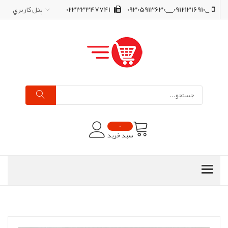
_,09121316910,__,09305913630
02333347741
پنل کاربري
0
سبد خرید