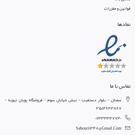
قوانين و مقررات
نمادها
تماس با ما
سمنان - بلوار دستغيب - نبش خيابان سوم - فروشگاه پويان تهويه -
3514643867
02333347740
Sabouri1348@gmail.com