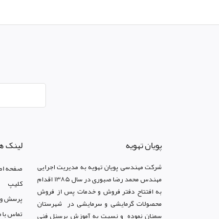
پويان تهويه
لینک ه
شرکت مهندسی پویان تهویه
به مدیریت اجرایی
صفحه اص
مهندس محمد رضا صبوری در سال 1385 اقدام
کليپ
به افتتاح دفتر فروش و خدمات پس از فروش
پرسش و 
محصولات گرمایشی و سرمایشی در شهرستان
تماس با م
سمنان نموده و نسبت به آموزش پرسنل فنی