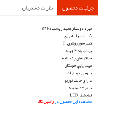
جزئیات محصول
نظرات مشتریان
مبرد دوستار محيط زيست R410a
A++ مصرف انرژي
کمپرسور روتاري T1
پرتاب باد 4 جهته
فيلتر هاي چند لايه
عيب يابي خودکار
خروجي دو طرفه
داراي حالت توربو
تايمر 24 ساعته
نمايشگر LED
مشاهده این محصول در
راشین کالا