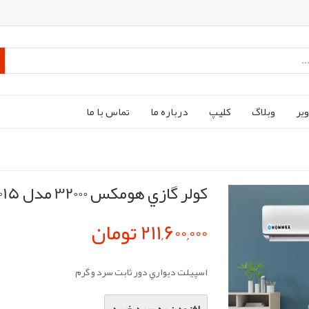
ير
وبلاگ
کليپ
درباره ما
تماس با ما
کولر گازي هومکس 32000 مدل HOMMEX H32CH-5015
211,600,000 تومان
اسپيلت ديواري دور ثابت سرد و گرم