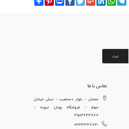
ثبت
تماس با ما
سمنان - بلوار دستغيب - نبش خيابان
سوم - فروشگاه پويان تهويه -
3514643867
02333347740