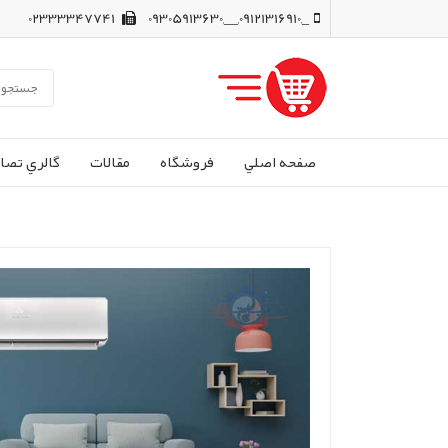
02333347741
_,09121316910,__,09305913630
صفحه اصلي
فروشگاه
مقالات
گالري تصاو