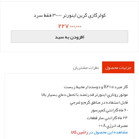
کولرگازی گرین اینورتر 30000 فقط سرد
227,000,000
افزودن به سبد
جزئیات محصول
نظرات مشتریان
گاز مبرد R410a و دوستدار محيط زيست
موتور روتاري اينورتر قدرتمند با تحمل دماي بسيار بالا
قابل استفاده در مناطق گرم و شرجي
60 ماه گارانتي کمپرسور
24 ماه گارانتي سار قطعات
مصرف انرژي A++
مشاهده این محصول در
راشین کالا