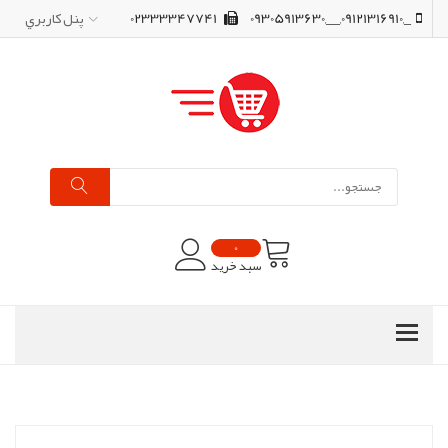
_,09121316910,__,09305913630
02333347741
پنل کاربري
0
سبد خرید