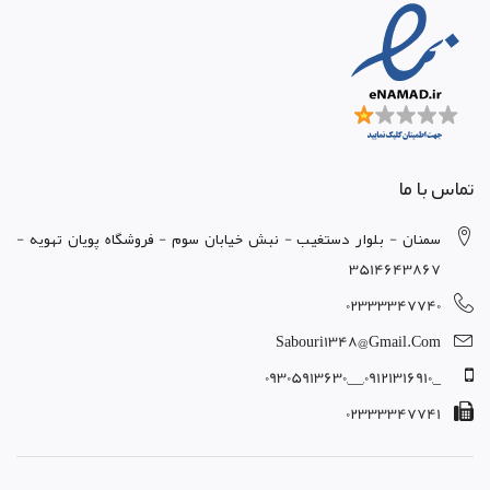
تماس با ما
سمنان - بلوار دستغيب - نبش خيابان سوم - فروشگاه پويان تهويه -
3514643867
02333347740
Sabouri1348@gmail.com
_,09121316910,__,09305913630
02333347741