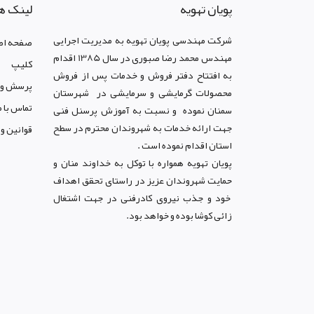
پويان تهويه
لینک ه
شرکت مهندسی پویان تهویه
به مدیریت اجرایی
صفحه اص
مهندس محمد رضا صبوری در سال 1385 اقدام
کليپ
به افتتاح دفتر فروش و خدمات پس از فروش
پرسش و 
محصولات گرمایشی و سرمایشی در شهرستان
تماس با م
سمنان نموده و نسبت به آموزش پرسنل فنی
جهت ارائه خدمات به شهروندان محترم در سطح
قوانين و
استان اقدام نموده است .
پویان تهویه همواره با توکل به خداوند منان و
حمایت شهروندان عزیز در راستای تحقق اهداف
خود و جذب نیروی کادرفنی در جهت اشتغال
زائی کوشا بوده و خواهد بود.