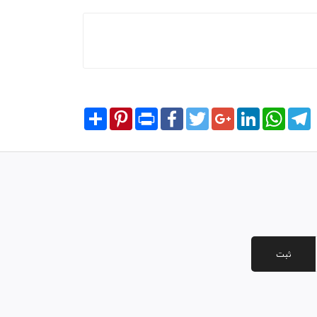
Share
Pinterest
Print
Facebook
Twitter
Google+
LinkedIn
WhatsA
T
ثبت