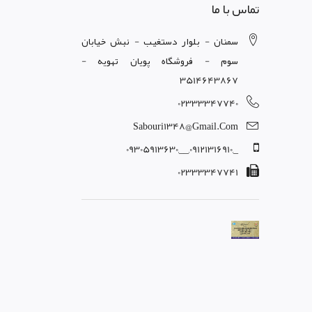
تماس با ما
سمنان - بلوار دستغيب - نبش خيابان
سوم - فروشگاه پويان تهويه -
3514643867
02333347740
Sabouri1348@gmail.com
_,09121316910,__,09305913630
02333347741