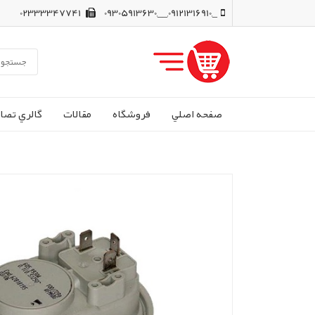
02333347741
_,09121316910,__,09305913630
صفحه اصلي
فروشگاه
مقالات
گالري تصاو