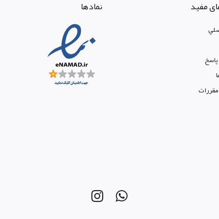
ای مفید
نمادها
لي
پاسخ
ا
 مقررات