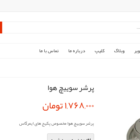
ير
وبلاگ
کليپ
درباره ما
تماس با ما
پرشر سوییچ هوا
1,768,000 تومان
پرشر سوییچ هوا مخصوص پکیج های ایمرگاس