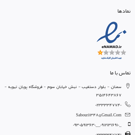
نمادها
تماس با ما
سمنان - بلوار دستغيب - نبش خيابان سوم - فروشگاه پويان تهويه -
3514643867
02333347740
Sabouri1348@gmail.com
_,09121316910,__,09305913630
02333347741