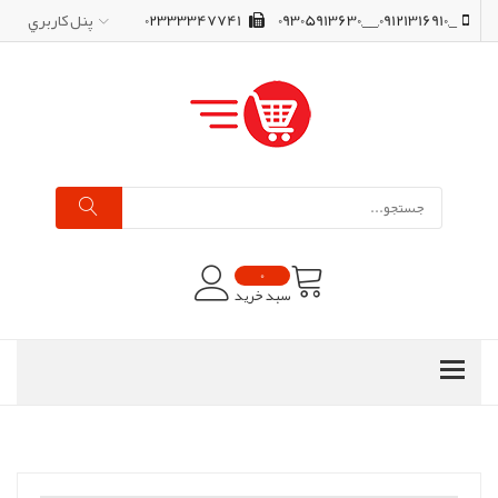
_,09121316910,__,09305913630
02333347741
پنل کاربري
0
سبد خرید