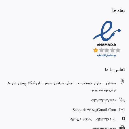
نمادها
تماس با ما
سمنان - بلوار دستغيب - نبش خيابان سوم - فروشگاه پويان تهويه -
3514643867
02333347740
Sabouri1348@gmail.com
_,09121316910,__,09305913630
02333347741