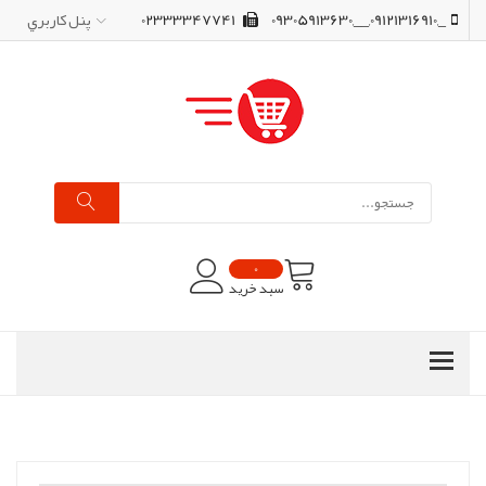
_,09121316910,__,09305913630
02333347741
پنل کاربري
0
سبد خرید