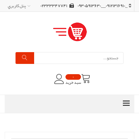
_,09121316910,__,09305913630
02333347741
پنل کاربري
0
سبد خرید