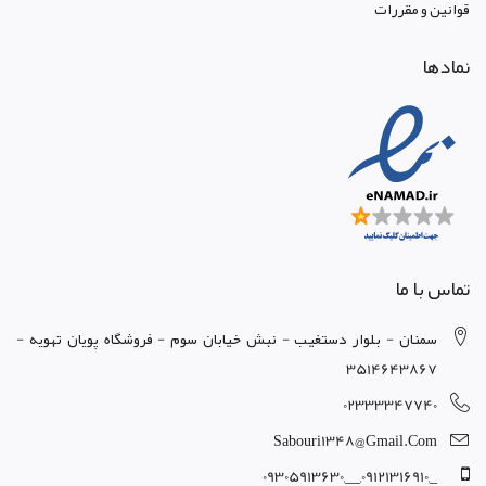
قوانين و مقررات
نمادها
تماس با ما
سمنان - بلوار دستغيب - نبش خيابان سوم - فروشگاه پويان تهويه -
3514643867
02333347740
Sabouri1348@gmail.com
_,09121316910,__,09305913630