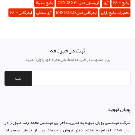
پکیج 28000
آیوا
آریستون مدل GENUS X 30
پکیج سانیکا
تعمیرات پکیج بارلی
ایمرگاس مدل MINI EOLO
آیوا سمنان
ایمرگاس 28000
ثبت در خبرنامه
برای عضویت در خبرنامه لطفا تلفن همراه خود را وارد نمایید
ثبت
پويان تهويه
شرکت مهندسی پویان تهویه
به مدیریت اجرایی مهندس محمد رضا صبوری در
سال 1385 اقدام به افتتاح دفتر فروش و خدمات پس از فروش محصولات