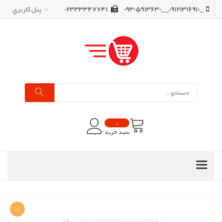
_,09121316910,__,09305913630
02333347741
پنل کاربري
0
سبد خرید
0%