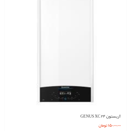
آریستون GENUS XC 24
150,000,000 تومان