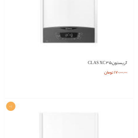
آریستونCLAS XC 35
170,000,000 تومان
0%