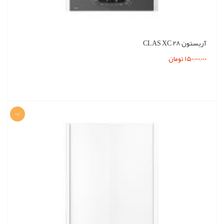
آریستون CLAS XC 28
150,000,000 تومان
0%