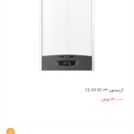
آریستون CLAS XC 24
130,000,000 تومان
0%