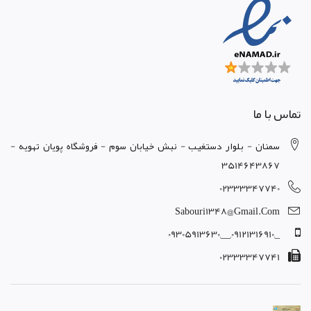
تماس با ما
سمنان - بلوار دستغيب - نبش خيابان سوم - فروشگاه پويان تهويه -
3514643867
02333347740
Sabouri1348@gmail.com
_,09121316910,__,09305913630
02333347741