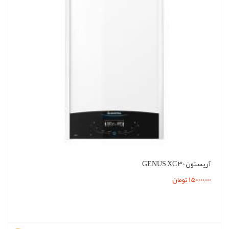
آریستون GENUS XC 30
150,000,000 تومان