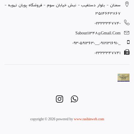
سمنان - بلوار دستغيب - نبش خيابان سوم - فروشگاه پويان تهويه -
3514643867
02333347740
Sabouri1348@gmail.com
_,09121316910,__,09305913630
02333347741
copyright © 2026 powered by
www.rashinweb.com