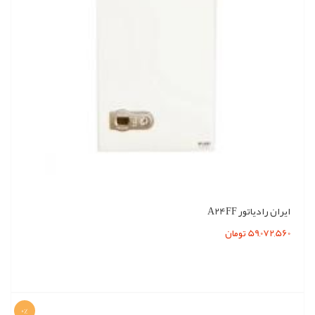
ایران رادیاتور A24FF
59,072,560 تومان
0%