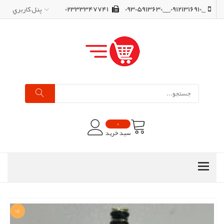
_,09121316910,__,09305913630
02333347741
پنل کاربري
0
سبد خرید
0%