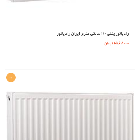
رادیاتور پنلی 160 سانتی متری ایران رادیاتور
15,680,000 تومان
0%