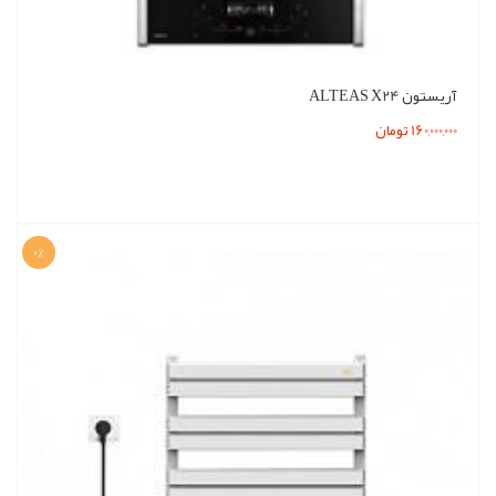
آریستون ALTEAS X24
160,000,000 تومان
0%