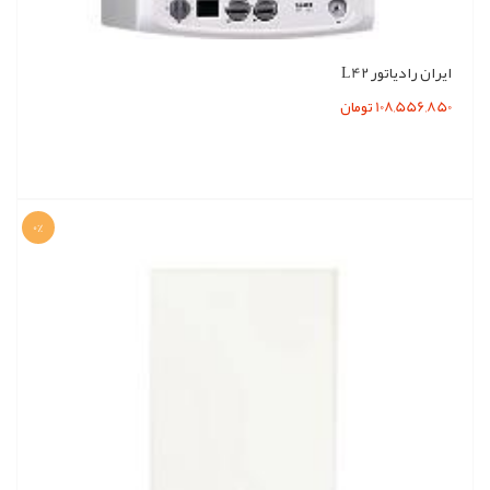
ایران رادیاتور L42
108,556,850 تومان
0%