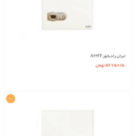
ایران رادیاتور A22FF
56,758,150 تومان
0%