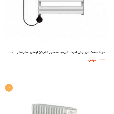
حوله خشک کن برقی آنیت 10 پره با سنسور قطع کن ایمنی به ارتفاع 100 سانتیمتر و 400 وات
11,000,000 تومان
0%