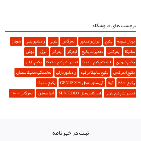
برچسب های فروشگاه
پویان تهویه
پکیج
ایران رادیاتور
ایمرگاس
بارلی
رادیاتور پنلی
شوفاژ
سانیکا
ایمرگس
تعمیرات پکیج
ایمرگز
ایمرگاز
انرژی
بوش
پکیج دیواری
قطعات پکیج سانیکا
تعمیرات پکیج سانیکا
پکیج بارلی
پکیج ایمرگاس
پکیچ سانیکا ترکیه
رادیاتور بارلی
نمایندگی سانیکا سمنان
پکیج 28000
آیوا
آریستون مدل GENUS X 30
پکیج سانیکا
تعمیرات پکیج بارلی
ایمرگاس مدل MINI EOLO
آیوا سمنان
ایمرگاس 28000
ثبت در خبرنامه