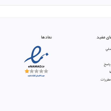
ای مفید
نمادها
لي
پاسخ
ا
 مقررات