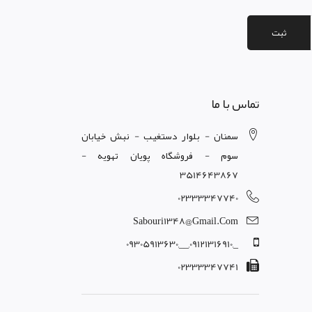
ثبت
تماس با ما
سمنان - بلوار دستغيب - نبش خيابان
سوم - فروشگاه پويان تهويه -
3514643867
02333347740
Sabouri1348@gmail.com
_,09121316910,__,09305913630
02333347741