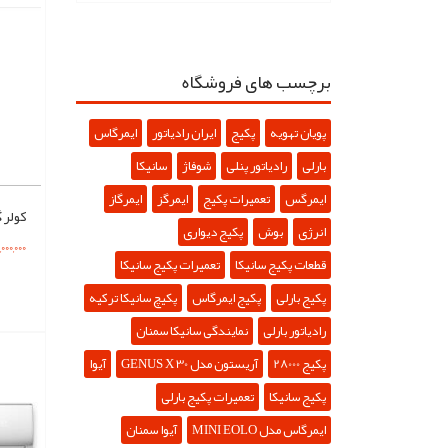
برچسب های فروشگاه
پویان تهویه
پکیج
ایران رادیاتور
ایمرگاس
بارلی
رادیاتور پنلی
شوفاژ
سانیکا
ایمرگس
تعمیرات پکیج
ایمرگز
ایمرگاز
انرژی
بوش
پکیج دیواری
18,000,000
قطعات پکیج سانیکا
تعمیرات پکیج سانیکا
پکیج بارلی
پکیج ایمرگاس
پکیچ سانیکا ترکیه
رادیاتور بارلی
نمایندگی سانیکا سمنان
پکیج 28000
آریستون مدل GENUS X 30
آیوا
پکیج سانیکا
تعمیرات پکیج بارلی
ایمرگاس مدل MINI EOLO
آیوا سمنان