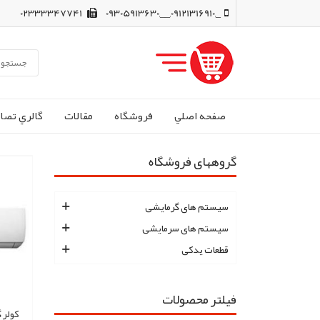
02333347741
_,09121316910,__,09305913630
صفحه اصلي
فروشگاه
مقالات
گالري تصاو
گروههای فروشگاه
سیستم های گرمایشی
سیستم های سرمایشی
قطعات یدکی
فیلتر محصولات