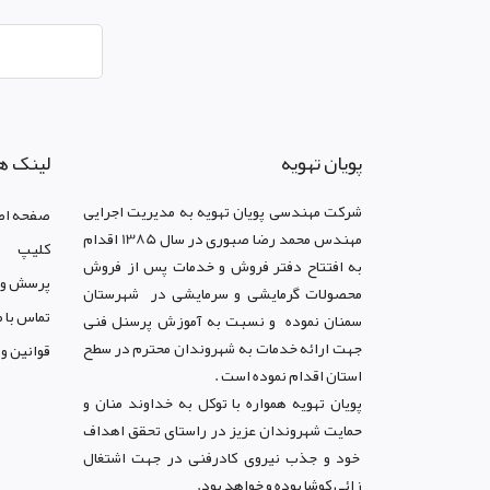
پويان تهويه
لینک ه
شرکت مهندسی پویان تهویه
به مدیریت اجرایی
صفحه اص
مهندس محمد رضا صبوری در سال 1385 اقدام
کليپ
به افتتاح دفتر فروش و خدمات پس از فروش
پرسش و 
محصولات گرمایشی و سرمایشی در شهرستان
تماس با م
سمنان نموده و نسبت به آموزش پرسنل فنی
جهت ارائه خدمات به شهروندان محترم در سطح
قوانين و
استان اقدام نموده است .
پویان تهویه همواره با توکل به خداوند منان و
حمایت شهروندان عزیز در راستای تحقق اهداف
خود و جذب نیروی کادرفنی در جهت اشتغال
زائی کوشا بوده و خواهد بود.