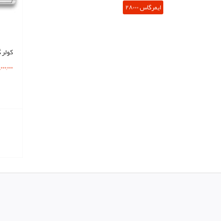
ایمرگاس 28000
122,000,000