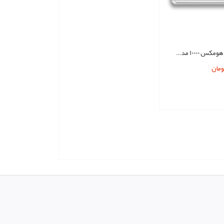
کولر گازی هومکس 10000 مدل HOMMEX H10CH-5015