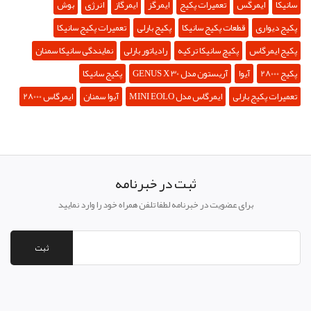
سانیکا
ایمرگس
تعمیرات پکیج
ایمرگز
ایمرگاز
انرژی
بوش
پکیج دیواری
قطعات پکیج سانیکا
پکیج بارلی
تعمیرات پکیج سانیکا
پکیج ایمرگاس
پکیچ سانیکا ترکیه
رادیاتور بارلی
نمایندگی سانیکا سمنان
پکیج 28000
آیوا
آریستون مدل GENUS X 30
پکیج سانیکا
تعمیرات پکیج بارلی
ایمرگاس مدل MINI EOLO
آیوا سمنان
ایمرگاس 28000
ثبت در خبرنامه
برای عضویت در خبرنامه لطفا تلفن همراه خود را وارد نمایید
ثبت