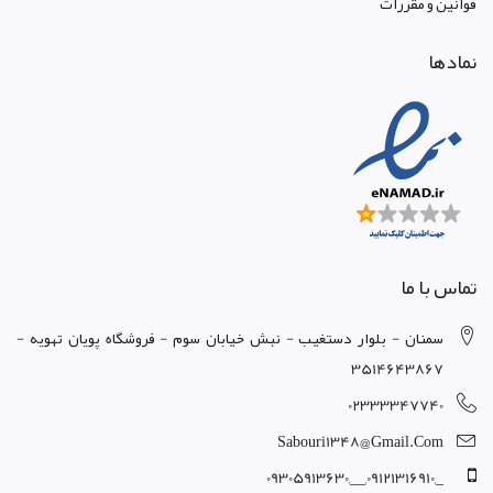
قوانين و مقررات
نمادها
تماس با ما
سمنان - بلوار دستغيب - نبش خيابان سوم - فروشگاه پويان تهويه -
3514643867
02333347740
Sabouri1348@gmail.com
_,09121316910,__,09305913630