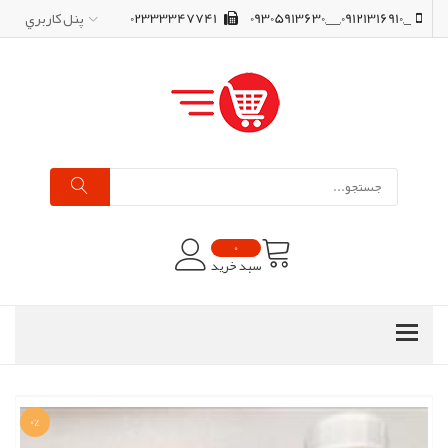
_,09121316910,__,09305913630
02333347741
پنل کاربري
0
سبد خرید
0%