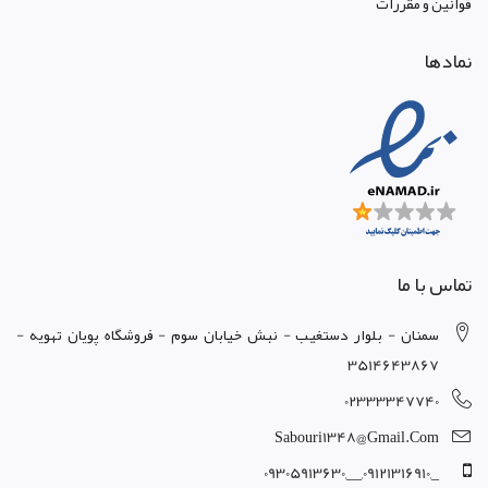
قوانين و مقررات
نمادها
تماس با ما
سمنان - بلوار دستغيب - نبش خيابان سوم - فروشگاه پويان تهويه -
3514643867
02333347740
Sabouri1348@gmail.com
_,09121316910,__,09305913630