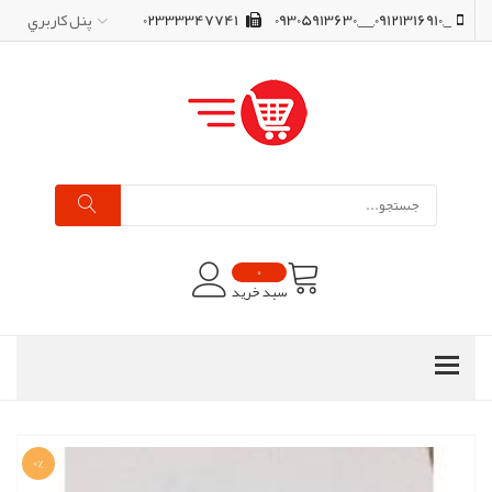
_,09121316910,__,09305913630
02333347741
پنل کاربري
0
سبد خرید
0%