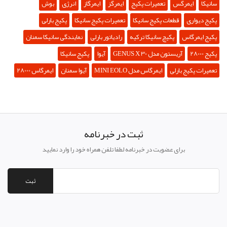
سانیکا
ایمرگس
تعمیرات پکیج
ایمرگز
ایمرگاز
انرژی
بوش
پکیج دیواری
قطعات پکیج سانیکا
تعمیرات پکیج سانیکا
پکیج بارلی
پکیج ایمرگاس
پکیچ سانیکا ترکیه
رادیاتور بارلی
نمایندگی سانیکا سمنان
پکیج 28000
آریستون مدل GENUS X 30
آیوا
پکیج سانیکا
تعمیرات پکیج بارلی
ایمرگاس مدل MINI EOLO
آیوا سمنان
ایمرگاس 28000
ثبت در خبرنامه
برای عضویت در خبرنامه لطفا تلفن همراه خود را وارد نمایید
ثبت