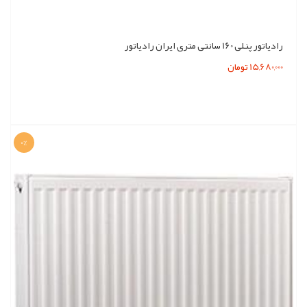
رادیاتور پنلی 160 سانتی متری ایران رادیاتور
15,680,000 تومان
0%