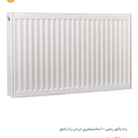
رادیاتور پنلی 100 سانتیمتری ایران رادیاتور