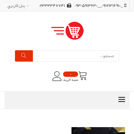
_,09121316910,__,09305913630
02333347741
پنل کاربري
0
سبد خرید