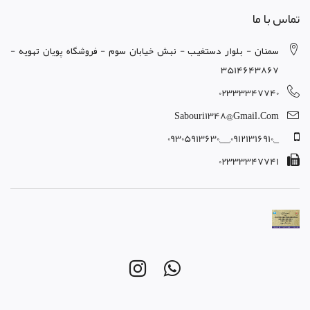
تماس با ما
سمنان - بلوار دستغيب - نبش خيابان سوم - فروشگاه پويان تهويه -
3514643867
02333347740
Sabouri1348@gmail.com
_,09121316910,__,09305913630
02333347741