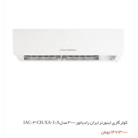
کولر گازی اینورتر ایران رادیاتور 30000 مدلIAC-30CH/XA-I/A
147,130,000 تومان