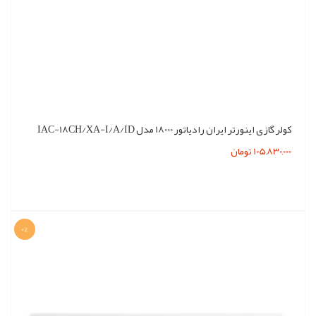
کولر گازی اینورتر ایران رادیاتور 18000 مدل IAC-18CH/XA-I/A/ID
105,830,000 تومان
0%