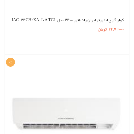
کولر گازی اینورتر ایران رادیاتور 24000 مدل IAC-24CH/XA-I/A TCL
124,720,000 تومان
0%