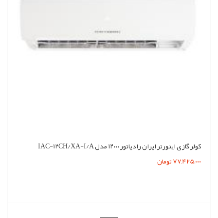
کولر گازی اینورتر ایران رادیاتور ۱۲۰۰۰ مدل IAC-12CH/XA-I/A
77,425,000 تومان