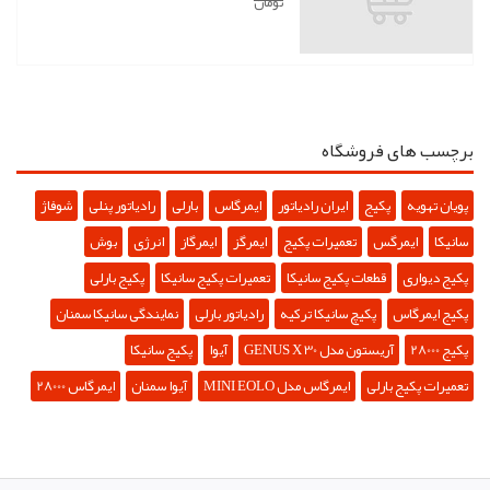
تومان
برچسب های فروشگاه
پویان تهویه
پکیج
ایران رادیاتور
ایمرگاس
بارلی
رادیاتور پنلی
شوفاژ
سانیکا
ایمرگس
تعمیرات پکیج
ایمرگز
ایمرگاز
انرژی
بوش
پکیج دیواری
قطعات پکیج سانیکا
تعمیرات پکیج سانیکا
پکیج بارلی
پکیج ایمرگاس
پکیچ سانیکا ترکیه
رادیاتور بارلی
نمایندگی سانیکا سمنان
پکیج 28000
آریستون مدل GENUS X 30
آیوا
پکیج سانیکا
تعمیرات پکیج بارلی
ایمرگاس مدل MINI EOLO
آیوا سمنان
ایمرگاس 28000