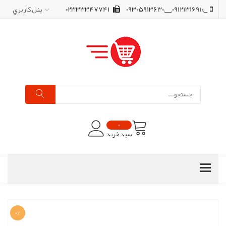
_,09121316910,__,09305913630
02333347741
پنل کاربري
0
سبد خرید
0%